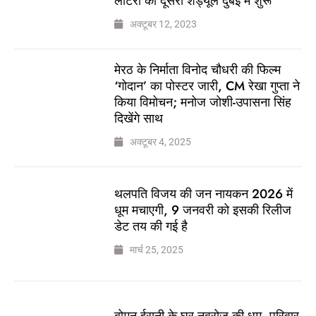
लॉटरी का दूसरा शेड्यूल दुबई में शुरू
अक्टूबर 12, 2023
मेरठ के निर्माता विनोद चौधरी की फिल्म
‘गोदान’ का पोस्टर जारी, CM रेखा गुप्ता ने
किया विमोचन; मनोज जोशी-उपासना सिंह
दिखेंगे साथ
अक्टूबर 4, 2025
थलपति विजय की जन नायकन 2026 में
धूम मचाएगी, 9 जनवरी को इसकी रिलीज
डेट तय की गई है
मार्च 25, 2025
बोमन ईरानी के घर नवरोज की धूम, परिवार