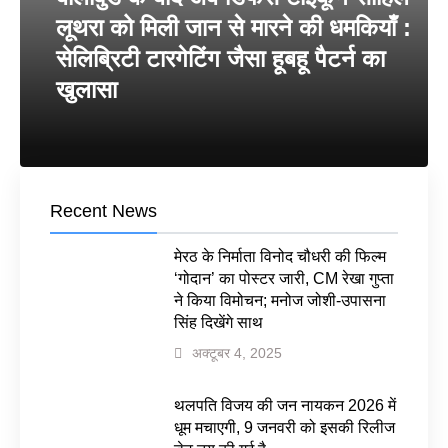
लूथरा को मिली जान से मारने की धमकियाँ :
सेलिब्रिटी टारगेटिंग जैसा हूबहू पैटर्न का
खुलासा
Recent News
मेरठ के निर्माता विनोद चौधरी की फिल्म
‘गोदान’ का पोस्टर जारी, CM रेखा गुप्ता
ने किया विमोचन; मनोज जोशी-उपासना
सिंह दिखेंगे साथ
अक्टूबर 4, 2025
थलपति विजय की जन नायकन 2026 में
धूम मचाएगी, 9 जनवरी को इसकी रिलीज