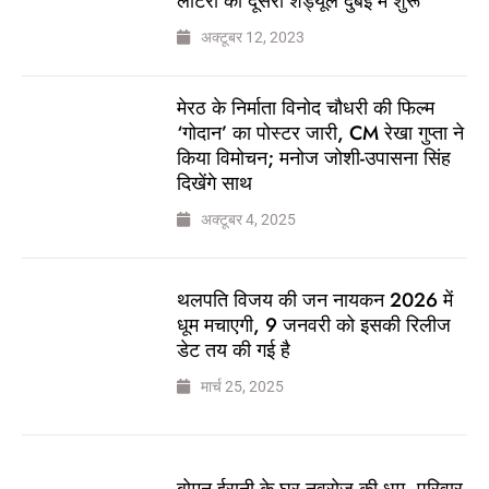
लॉटरी का दूसरा शेड्यूल दुबई में शुरू
अक्टूबर 12, 2023
मेरठ के निर्माता विनोद चौधरी की फिल्म
‘गोदान’ का पोस्टर जारी, CM रेखा गुप्ता ने
किया विमोचन; मनोज जोशी-उपासना सिंह
दिखेंगे साथ
अक्टूबर 4, 2025
थलपति विजय की जन नायकन 2026 में
धूम मचाएगी, 9 जनवरी को इसकी रिलीज
डेट तय की गई है
मार्च 25, 2025
बोमन ईरानी के घर नवरोज की धूम, परिवार