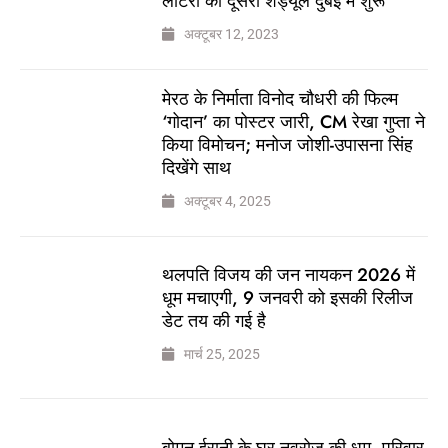
लॉटरी का दूसरा शेड्यूल दुबई में शुरू
अक्टूबर 12, 2023
मेरठ के निर्माता विनोद चौधरी की फिल्म
‘गोदान’ का पोस्टर जारी, CM रेखा गुप्ता ने
किया विमोचन; मनोज जोशी-उपासना सिंह
दिखेंगे साथ
अक्टूबर 4, 2025
थलपति विजय की जन नायकन 2026 में
धूम मचाएगी, 9 जनवरी को इसकी रिलीज
डेट तय की गई है
मार्च 25, 2025
बोमन ईरानी के घर नवरोज की धूम, परिवार