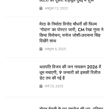
लॉटरी का दूसरा शेड्यूल दुबई में शुरू
अक्टूबर 12, 2023
मेरठ के निर्माता विनोद चौधरी की फिल्म
‘गोदान’ का पोस्टर जारी, CM रेखा गुप्ता ने
किया विमोचन; मनोज जोशी-उपासना सिंह
दिखेंगे साथ
अक्टूबर 4, 2025
थलपति विजय की जन नायकन 2026 में
धूम मचाएगी, 9 जनवरी को इसकी रिलीज
डेट तय की गई है
मार्च 25, 2025
बोमन ईरानी के घर नवरोज की धूम, परिवार