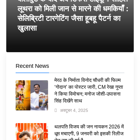
लूथरा को मिली जान से मारने की धमकियाँ :
सेलिब्रिटी टारगेटिंग जैसा हूबहू पैटर्न का
खुलासा
Recent News
मेरठ के निर्माता विनोद चौधरी की फिल्म
‘गोदान’ का पोस्टर जारी, CM रेखा गुप्ता
ने किया विमोचन; मनोज जोशी-उपासना
सिंह दिखेंगे साथ
अक्टूबर 4, 2025
थलपति विजय की जन नायकन 2026 में
धूम मचाएगी, 9 जनवरी को इसकी रिलीज