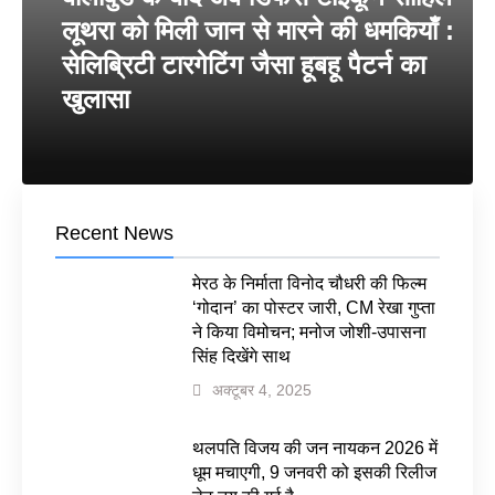
लूथरा को मिली जान से मारने की धमकियाँ :
सेलिब्रिटी टारगेटिंग जैसा हूबहू पैटर्न का
खुलासा
Recent News
मेरठ के निर्माता विनोद चौधरी की फिल्म
‘गोदान’ का पोस्टर जारी, CM रेखा गुप्ता
ने किया विमोचन; मनोज जोशी-उपासना
सिंह दिखेंगे साथ
अक्टूबर 4, 2025
थलपति विजय की जन नायकन 2026 में
धूम मचाएगी, 9 जनवरी को इसकी रिलीज