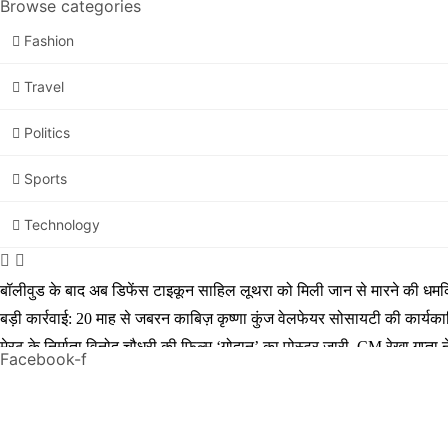
Browse categories
Fashion
Travel
Politics
Sports
Technology
बॉलीवुड के बाद अब डिफेंस टाइकून साहिल लूथरा को मिली जान से मारने की धमकियाँ
बड़ी कार्रवाई: 20 माह से जबरन काबिज़ कृष्णा कुंज वेलफेयर सोसायटी की कार्य
मेरठ के निर्माता विनोद चौधरी की फिल्म ‘गोदान’ का पोस्टर जारी, CM रेखा गुप्त
Facebook-f
मिलिए रोहित उगले से! कैसे 16 साल की उम्र में कंपनी शुरू की और 22 की उम्र
MBA डिग्री छोड़, कैमरा थामा! मिलिए बॉलीवुड हस्तियों के चहेते वेडिंग फोटोग्रा
थलपति विजय की जन नायकन 2026 में धूम मचाएगी, 9 जनवरी को इसकी रिलीज ड