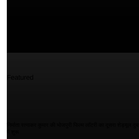
Featured
निर्माता रत्नाकर कुमार की भोजपुरी फिल्म लॉटरी का दूसरा शेड्यूल दुब
में शुरू