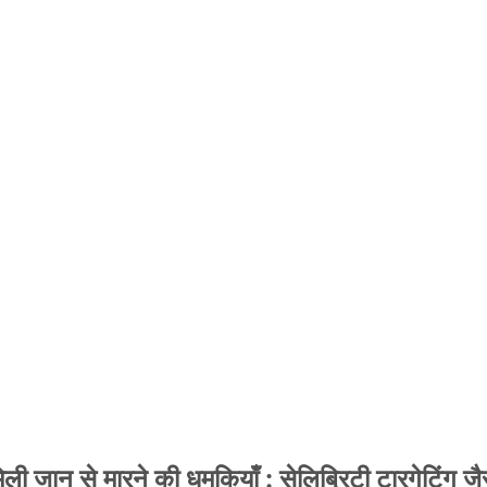
 जान से मारने की धमकियाँ : सेलिब्रिटी टारगेटिंग जैसा