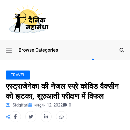
Browse Categories
बॉलीवुड
के बाद
अब
डिफेंस
TRAVEL
टाइकून
एस्ट्राजेनेका की नेजल स्प्रे कोविड वैक्सीन
साहिल
लूथरा को
को झटका, शुरुआती परीक्षण में विफल
मिली जान
Sidgifari
अक्टूबर 12, 2022
0
से मारने
की
धमकियाँ :
सेलिब्रिटी