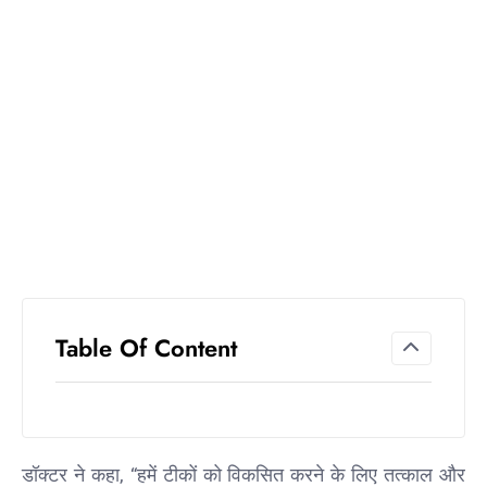
टारगेटिंग
जैसा हूबहू
पैटर्न का
खुलासा
बड़ी
कार्रवाई:
20 माह से
जबरन
काबिज़
कृष्णा कुंज
वेलफेयर
सोसायटी
की
Table Of Content
कार्यकारिणी
अपदस्थ,
JDA ने
पूरी कमान
चुनाव
डॉक्टर ने कहा, “हमें टीकों को विकसित करने के लिए तत्काल और