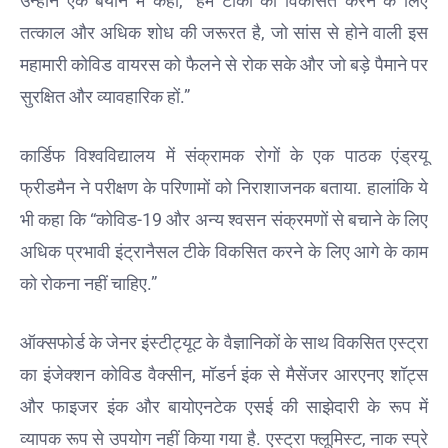
उन्होंने एक बयान में कहा, “हमें टीकों को विकसित करने के लिए
कैमरा थामा!
तत्काल और अधिक शोध की जरूरत है, जो सांस से होने वाली इस
मिलिए
बॉलीवुड
महामारी कोविड वायरस को फैलने से रोक सके और जो बड़े पैमाने पर
हस्तियों के
सुरक्षित और व्यावहारिक हों.”
चहेते वेडिंग
फोटोग्राफर
लक्ष्य
कार्डिफ विश्वविद्यालय में संक्रामक रोगों के एक पाठक एंड्रयू
चावला से
फ्रीडमैन ने परीक्षण के परिणामों को निराशाजनक बताया. हालांकि ये
थलपति
भी कहा कि “कोविड-19 और अन्य श्वसन संक्रमणों से बचाने के लिए
विजय
अधिक प्रभावी इंट्रानैसल टीके विकसित करने के लिए आगे के काम
की जन
नायकन
को रोकना नहीं चाहिए.”
2026
में धूम
ऑक्सफोर्ड के जेनर इंस्टीट्यूट के वैज्ञानिकों के साथ विकसित एस्ट्रा
मचाएगी,
9
का इंजेक्शन कोविड वैक्सीन, मॉडर्न इंक से मैसेंजर आरएनए शॉट्स
जनवरी
और फाइजर इंक और बायोएनटेक एसई की साझेदारी के रूप में
को
व्यापक रूप से उपयोग नहीं किया गया है. एस्ट्रा फ्लूमिस्ट, नाक स्प्रे
इसकी