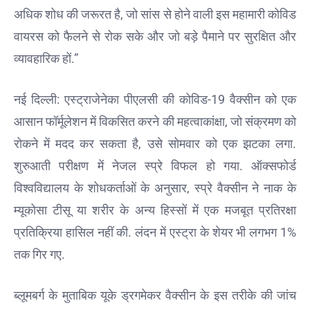
समिति को
अधिक शोध की जरूरत है, जो सांस से होने वाली इस महामारी कोविड
सौंपी
वायरस को फैलने से रोक सके और जो बड़े पैमाने पर सुरक्षित और
मेरठ के
निर्माता
व्यावहारिक हों.”
विनोद
चौधरी
नई दिल्ली: एस्ट्राजेनेका पीएलसी की कोविड-19 वैक्सीन को एक
की
आसान फॉर्मूलेशन में विकसित करने की महत्वाकांक्षा, जो संक्रमण को
फिल्म
‘गोदान’
रोकने में मदद कर सकता है, उसे सोमवार को एक झटका लगा.
का
शुरुआती परीक्षण में नेजल स्प्रे विफल हो गया. ऑक्सफोर्ड
पोस्टर
विश्वविद्यालय के शोधकर्ताओं के अनुसार, स्प्रे वैक्सीन ने नाक के
जारी,
CM
म्यूकोसा टीसू या शरीर के अन्य हिस्सों में एक मजबूत प्रतिरक्षा
रेखा
प्रतिक्रिया हासिल नहीं की. लंदन में एस्ट्रा के शेयर भी लगभग 1%
गुप्ता ने
तक गिर गए.
किया
विमोचन;
मनोज
ब्लूमबर्ग के मुताबिक यूके ड्रगमेकर वैक्सीन के इस तरीके की जांच
जोशी-