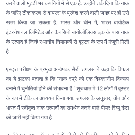
करने वाली मुट्ठी भर कंपनियों में से एक है. उन्होंने तर्क दिया कि नाक
उपासना
सिंह
के जरिए टीकाकरण से वायरस के प्रवेश करने वाली जगह पर ही उसे
दिखेंगे
खत्म किया जा सकता है. भारत और चीन में, भारत बायोटेक
साथ
इंटरनेशनल लिमिटेड और कैनसिनो बायोलॉजिक्स इंक के पास नाक
मिलिए
के उत्पाद हैं जिन्हें स्थानीय नियामकों से बूस्टर के रूप में मंजूरी मिली
रोहित उगले
से! कैसे 16
है.
साल की
उम्र में
एस्ट्रा परीक्षण के प्रमुख अन्वेषक, सैंडी डगलस ने कहा कि विफल
कंपनी शुरू
की और 22
का ये झटका बताता है कि “नाक स्प्रे को एक विश्वसनीय विकल्प
की उम्र
बनाने में चुनौतियां होने की संभावना है.” शुरुआत में 12 लोगों में बूस्टर
तक बन गए
के रूप में टीके का अध्ययन किया गया. डगलस के अनुसार, चीन और
इंटरनेशनल
अवॉर्ड
भारत में स्वीकृत नाक उत्पादों का समर्थन करने वाले पीयर-रिव्यू डेटा
विनर
को जारी नहीं किया गया है.
MBA
डिग्री छोड़,