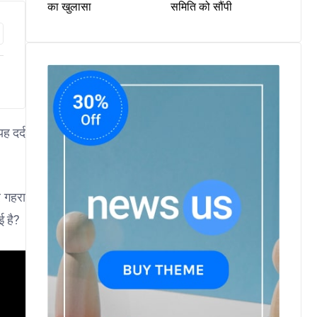
का खुलासा
समिति को सौंपी
ह दर्द
र गहरा
ई है?