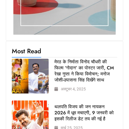
उपासना
सिंह
दिखेंगे
साथ
मिलिए
रोहित उगले
से! कैसे 16
Most Read
साल की
उम्र में
मेरठ के निर्माता विनोद चौधरी की
फिल्म ‘गोदान’ का पोस्टर जारी, CM
कंपनी शुरू
रेखा गुप्ता ने किया विमोचन; मनोज
की और 22
जोशी-उपासना सिंह दिखेंगे साथ
की उम्र
तक बन गए
अक्टूबर 4, 2025
इंटरनेशनल
अवॉर्ड
थलपति विजय की जन नायकन
विनर
2026 में धूम मचाएगी, 9 जनवरी को
MBA
इसकी रिलीज डेट तय की गई है
डिग्री छोड़,
मार्च 25, 2025