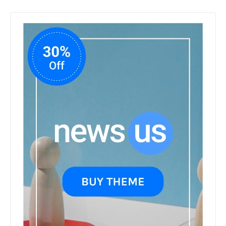
समिति को
सौंपी
मेरठ के
निर्माता
विनोद
चौधरी
की
फिल्म
‘गोदान’
का
पोस्टर
जारी,
CM
रेखा
गुप्ता ने
किया
विमोचन;
मनोज
जोशी-