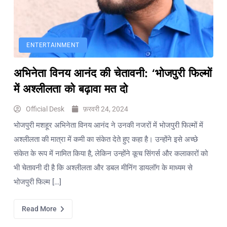
टारगेटिंग
जैसा हूबहू
पैटर्न का
खुलासा
ENTERTAINMENT
बड़ी
अभिनेता विनय आनंद की चेतावनी: ‘भोजपुरी फिल्मों
कार्रवाई:
20 माह से
में अश्लीलता को बढ़ावा मत दो
जबरन
काबिज़
Official Desk
फ़रवरी 24, 2024
कृष्णा कुंज
भोजपुरी मशहूर अभिनेता विनय आनंद ने उनकी नजरों में भोजपुरी फिल्मों में
वेलफेयर
अश्लीलता की मात्रा में कमी का संकेत देते हुए कहा है। उन्होंने इसे अच्छे
सोसायटी
संकेत के रूप में नामित किया है, लेकिन उन्होंने कूच सिंगर्स और कलाकारों को
की
भी चेतावनी दी है कि अश्लीलता और डबल मीनिंग डायलॉग के माध्यम से
कार्यकारिणी
अपदस्थ,
भोजपुरी फिल्म […]
JDA ने
पूरी कमान
Read More
चुनाव