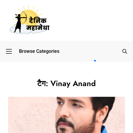
Browse Categories
बॉलीवुड
के बाद
अब
डिफेंस
टैग:
Vinay Anand
टाइकून
साहिल
लूथरा को
मिली जान
से मारने
की
धमकियाँ :
सेलिब्रिटी