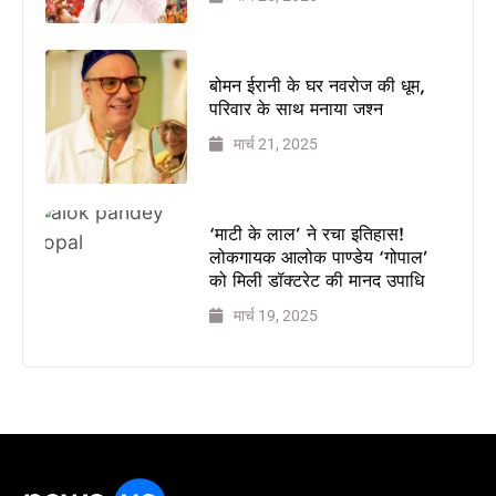
कैमरा थामा!
मिलिए
बॉलीवुड
बोमन ईरानी के घर नवरोज की धूम,
हस्तियों के
परिवार के साथ मनाया जश्न
चहेते वेडिंग
फोटोग्राफर
मार्च 21, 2025
लक्ष्य
चावला से
थलपति
‘माटी के लाल’ ने रचा इतिहास!
विजय
लोकगायक आलोक पाण्डेय ‘गोपाल’
को मिली डॉक्टरेट की मानद उपाधि
की जन
नायकन
मार्च 19, 2025
2026
में धूम
मचाएगी,
9
जनवरी
को
इसकी