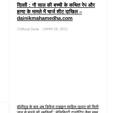
दिल्ली : नौ साल की बच्ची के कथित रेप और
हत्या के मामले में चार्ज शीट दाखिल –
dainikmahamedha.com
Official Desk
अगस्त 28, 2021
बॉलीवुड के बाद अब डिफेंस टाइकून साहिल लूथरा को मिली
जान से मारने की धमकियाँ : सेलिब्रिटी टारगेटिंग जैसा हूबहू