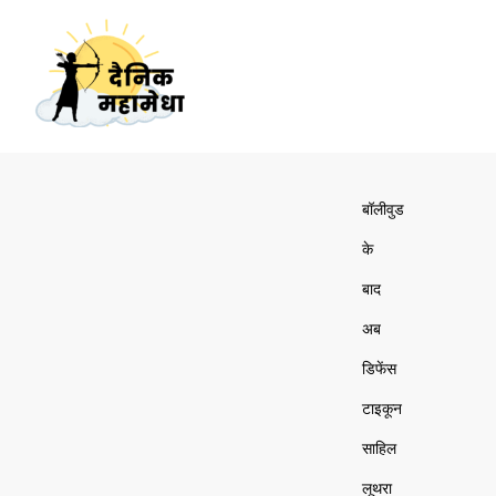
बॉलीवुड
के
बाद
अब
डिफेंस
टाइकून
साहिल
लूथरा