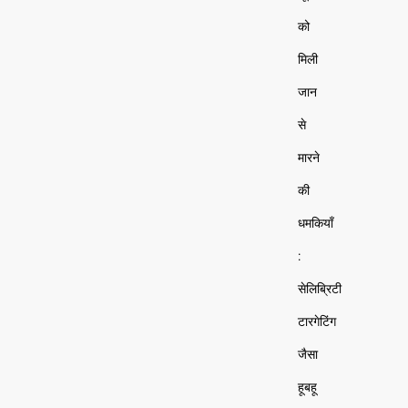
को
मिली
जान
से
मारने
की
धमकियाँ
:
सेलिब्रिटी
टारगेटिंग
जैसा
हूबहू