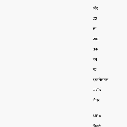
और
22
की
उम्र
तक
बन
गए
इंटरनेशनल
अवॉर्ड
विनर
MBA
डिग्री