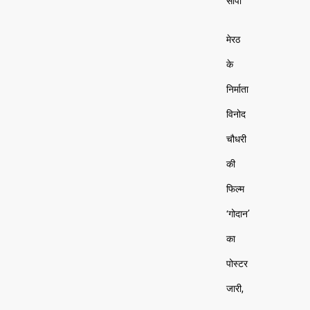
सौंपी
मेरठ
के
निर्माता
विनोद
चौधरी
की
फिल्म
‘गोदान’
का
पोस्टर
जारी,