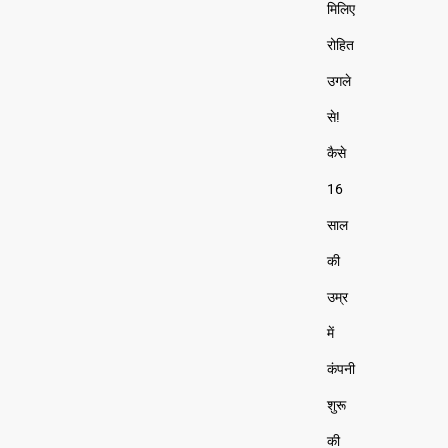
मिलिए
रोहित
उगले
से!
कैसे
16
साल
की
उम्र
में
कंपनी
शुरू
की