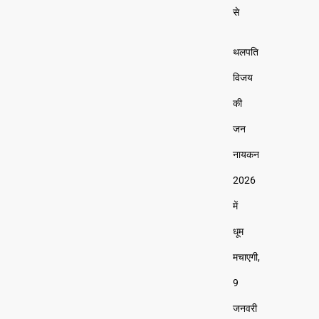
से
थलपति
विजय
की
जन
नायकन
2026
में
धूम
मचाएगी,
9
जनवरी