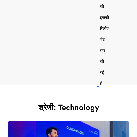
को
इसकी
रिलीज
डेट
तय
की
गई
है
श्रेणी:
Technology