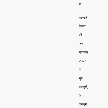
से
थलपति
विजय
की
जन
नायकन
2026
में
धूम
मचाएगी,
9
जनवरी