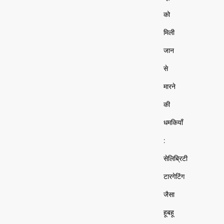
को
मिली
जान
से
मारने
की
धमकियाँ
:
सेलिब्रिटी
टारगेटिंग
जैसा
हूबहू