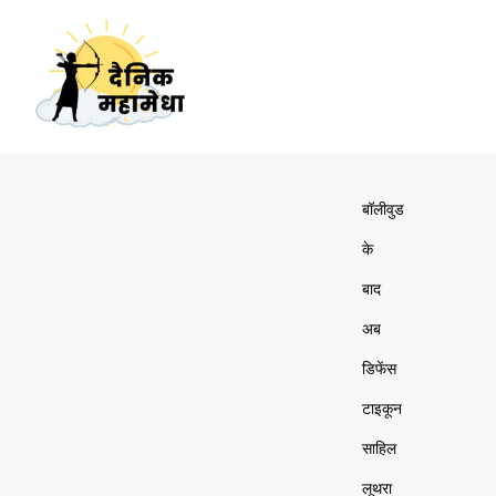
बॉलीवुड
के
बाद
अब
डिफेंस
टाइकून
साहिल
लूथरा