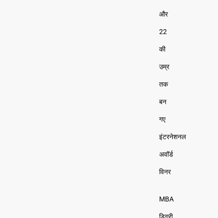
और
22
की
उम्र
तक
बन
गए
इंटरनेशनल
अवॉर्ड
विनर
MBA
डिग्री