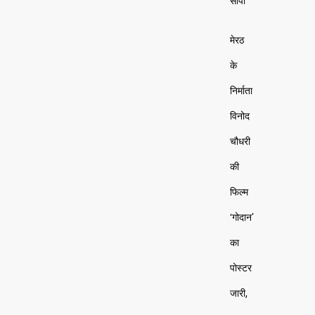
सौंपी
मेरठ
के
निर्माता
विनोद
चौधरी
की
फिल्म
‘गोदान’
का
पोस्टर
जारी,