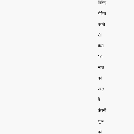
मिलिए
रोहित
उगले
से!
कैसे
16
साल
की
उम्र
में
कंपनी
शुरू
की