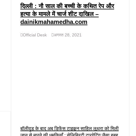
दिल्ली : नौ साल की बच्ची के कथित रेप और
हत्या के मामले में चार्ज शीट दाखिल –
dainikmahamedha.com
Official Desk
अगस्त 28, 2021
बॉलीवुड के बाद अब डिफेंस टाइकून साहिल लूथरा को मिली
जान से मारने की धमकियाँ : सेलिब्रिटी टारगेटिंग जैसा हूबहू