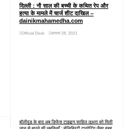
दिल्ली : नौ साल की बच्ची के कथित रेप और
हत्या के मामले में चार्ज शीट दाखिल –
dainikmahamedha.com
Official Desk
अगस्त 28, 2021
बॉलीवुड के बाद अब डिफेंस टाइकून साहिल लूथरा को मिली
जान से मारने की धमकियाँ : सेलिब्रिटी टारगेटिंग जैसा हूबहू