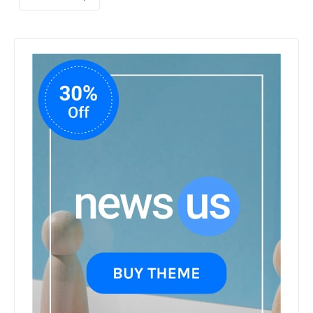
समिति को
सौंपी
मेरठ के
निर्माता
विनोद
चौधरी
की
फिल्म
‘गोदान’
का
पोस्टर
जारी,
CM
रेखा
गुप्ता ने
किया
विमोचन;
मनोज
जोशी-