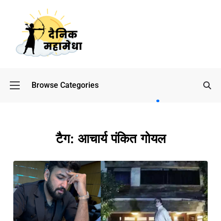
Browse Categories
बॉलीवुड
के बाद
अब
डिफेंस
टैग:
आचार्य पंकित गोयल
टाइकून
साहिल
लूथरा को
मिली जान
से मारने
की
धमकियाँ :
सेलिब्रिटी