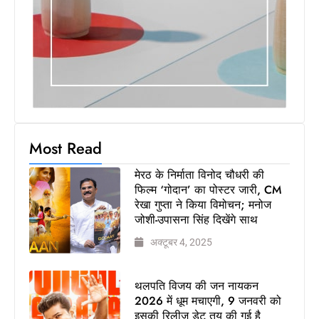
उपासना
सिंह
दिखेंगे
साथ
मिलिए
रोहित उगले
से! कैसे 16
साल की
Most Read
उम्र में
कंपनी शुरू
मेरठ के निर्माता विनोद चौधरी की
की और 22
फिल्म ‘गोदान’ का पोस्टर जारी, CM
की उम्र
रेखा गुप्ता ने किया विमोचन; मनोज
जोशी-उपासना सिंह दिखेंगे साथ
तक बन गए
इंटरनेशनल
अक्टूबर 4, 2025
अवॉर्ड
विनर
थलपति विजय की जन नायकन
MBA
2026 में धूम मचाएगी, 9 जनवरी को
डिग्री छोड़,
इसकी रिलीज डेट तय की गई है