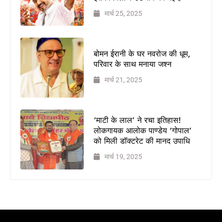
कैमरा थामा!
मार्च 25, 2025
मिलिए
बॉलीवुड
हस्तियों के
चहेते वेडिंग
बोमन ईरानी के घर नवरोज की धूम,
परिवार के साथ मनाया जश्न
फोटोग्राफर
लक्ष्य
मार्च 21, 2025
चावला से
थलपति
विजय
‘माटी के लाल’ ने रचा इतिहास!
की जन
लोकगायक आलोक पाण्डेय ‘गोपाल’
नायकन
को मिली डॉक्टरेट की मानद उपाधि
2026
मार्च 19, 2025
में धूम
मचाएगी,
9
जनवरी
को
इसकी