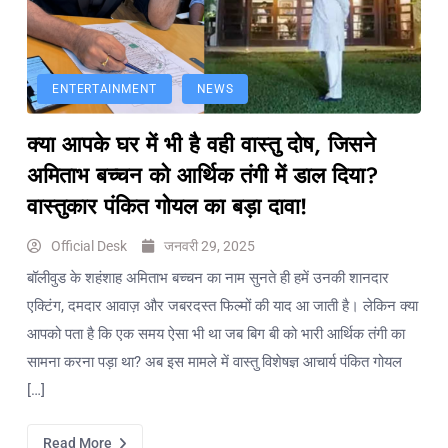
टारगेटिंग
जैसा हूबहू
पैटर्न का
खुलासा
ENTERTAINMENT
NEWS
बड़ी
क्या आपके घर में भी है वही वास्तु दोष, जिसने
कार्रवाई:
20 माह से
अमिताभ बच्चन को आर्थिक तंगी में डाल दिया?
जबरन
वास्तुकार पंकित गोयल का बड़ा दावा!
काबिज़
कृष्णा कुंज
Official Desk
जनवरी 29, 2025
वेलफेयर
बॉलीवुड के शहंशाह अमिताभ बच्चन का नाम सुनते ही हमें उनकी शानदार
सोसायटी
एक्टिंग, दमदार आवाज़ और जबरदस्त फिल्मों की याद आ जाती है। लेकिन क्या
की
कार्यकारिणी
आपको पता है कि एक समय ऐसा भी था जब बिग बी को भारी आर्थिक तंगी का
अपदस्थ,
सामना करना पड़ा था? अब इस मामले में वास्तु विशेषज्ञ आचार्य पंकित गोयल
JDA ने
[…]
पूरी कमान
चुनाव
Read More