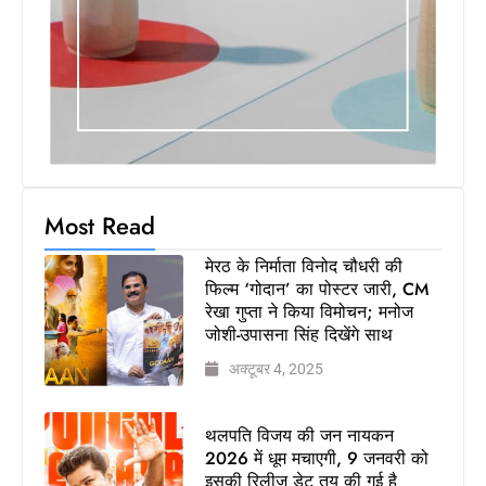
उपासना
सिंह
दिखेंगे
साथ
मिलिए
रोहित उगले
से! कैसे 16
साल की
Most Read
उम्र में
कंपनी शुरू
मेरठ के निर्माता विनोद चौधरी की
की और 22
फिल्म ‘गोदान’ का पोस्टर जारी, CM
की उम्र
रेखा गुप्ता ने किया विमोचन; मनोज
जोशी-उपासना सिंह दिखेंगे साथ
तक बन गए
इंटरनेशनल
अक्टूबर 4, 2025
अवॉर्ड
विनर
थलपति विजय की जन नायकन
MBA
2026 में धूम मचाएगी, 9 जनवरी को
डिग्री छोड़,
इसकी रिलीज डेट तय की गई है