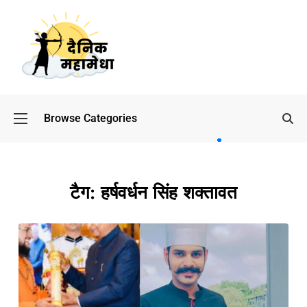
Browse Categories
बॉलीवुड
के बाद
अब
डिफेंस
टैग:
हर्षवर्धन सिंह शक्तावत
टाइकून
साहिल
लूथरा को
मिली जान
से मारने
की
धमकियाँ :
सेलिब्रिटी