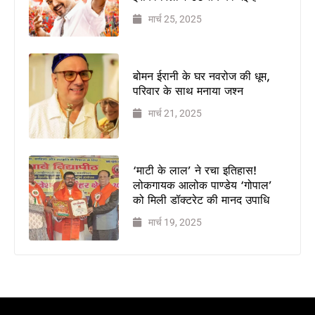
कैमरा थामा!
मार्च 25, 2025
मिलिए
बॉलीवुड
हस्तियों के
चहेते वेडिंग
बोमन ईरानी के घर नवरोज की धूम,
परिवार के साथ मनाया जश्न
फोटोग्राफर
लक्ष्य
मार्च 21, 2025
चावला से
थलपति
विजय
‘माटी के लाल’ ने रचा इतिहास!
की जन
लोकगायक आलोक पाण्डेय ‘गोपाल’
नायकन
को मिली डॉक्टरेट की मानद उपाधि
2026
मार्च 19, 2025
में धूम
मचाएगी,
9
जनवरी
को
इसकी