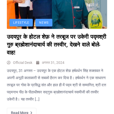
टारगेटिंग
जैसा हूबहू
पैटर्न का
खुलासा
LIFESTYLE
NEWS
बड़ी
उदयपुर के होटल शेफ़ ने तरबूज पर उकेरी पद्मश्री
कार्रवाई:
20 माह से
गुरु ब्रह्मेशानंदाचार्य की तस्वीर, देखने वाले बोले-
जबरन
वाह!
काबिज़
कृष्णा कुंज
Official Desk
अगस्त 31, 2024
वेलफेयर
उदयपुर, 31 अगस्त – उदयपुर के एक होटल शेफ़ हर्षवर्धन सिंह शक्तावत ने
सोसायटी
अपनी अनूठी कलाकारी से सबको हैरान कर दिया है। हर्षवर्धन ने एक साधारण
की
कार्यकारिणी
तरबूज पर गोवा के प्रसिद्ध संत और हाल ही में पद्म श्री से सम्मानित, श्री दत्त
अपदस्थ,
पद्मनाभ पीठ के पीठाधीश्वर सद्गुरू ब्रह्मेशानंदाचार्य स्वामीजी की तस्वीर
JDA ने
उकेरी है। यह तस्वीर […]
पूरी कमान
चुनाव
Read More