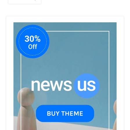
समिति को
सौंपी
मेरठ के
निर्माता
विनोद
चौधरी
की
फिल्म
‘गोदान’
का
पोस्टर
जारी,
CM
रेखा
गुप्ता ने
किया
विमोचन;
मनोज
जोशी-