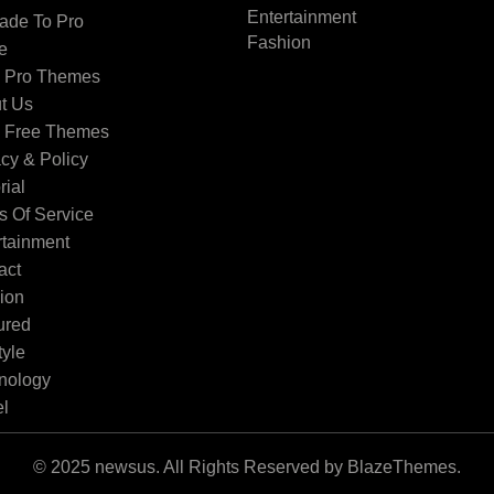
Entertainment
ade To Pro
Fashion
e
 Pro Themes
t Us
 Free Themes
acy & Policy
rial
s Of Service
rtainment
act
ion
ured
tyle
nology
el
© 2025 newsus. All Rights Reserved by BlazeThemes.